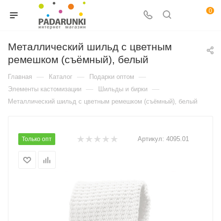
0
Металлический шильд с цветным
ремешком (съёмный), белый
—
—
—
Главная
Каталог
Подарки оптом
—
—
Элементы кастомизации
Шильды и бирки
Металлический шильд с цветным ремешком (съёмный), белый
Артикул:
4095.01
Только опт