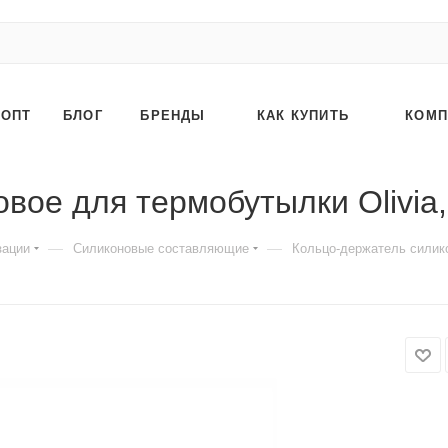
ОПТ
БЛОГ
БРЕНДЫ
КАК КУПИТЬ
КОМП
вое для термобутылки Olivia,
—
—
зации
Силиконовые составляющие
Кольцо-держатель силико