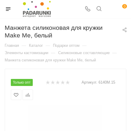
0
Манжета силиконовая для кружки
Make Me, белый
—
—
—
Главная
Каталог
Подарки оптом
—
—
Элементы кастомизации
Силиконовые составляющие
Манжета силиконовая для кружки Make Me, белый
Артикул:
6140M.15
Только опт