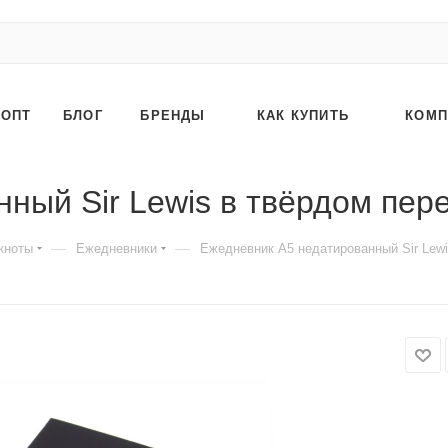
ОПТ
БЛОГ
БРЕНДЫ
КАК КУПИТЬ
КОМП
ный Sir Lewis в твёрдом пер
—
—
кноты
Ежедневники
Ежедневник A5 недатированный Sir Lewi