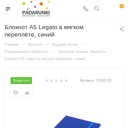
0
Блокнот А5 Legato в мягком
переплёте, синий
—
—
—
Главная
Каталог
Подарки оптом
—
—
Ежедневники и блокноты
Записные книжки, блокноты
Блокнот А5 Legato в мягком переплёте, синий
Артикул:
51002.03
Только опт