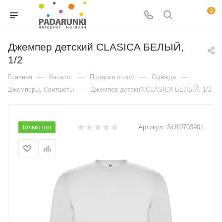
0
Джемпер детский CLASICA БЕЛЫЙ,
1/2
—
—
—
—
Главная
Каталог
Подарки оптом
Одежда
—
Джемперы, Свитшоты
Джемпер детский CLASICA БЕЛЫЙ, 1/2
Артикул:
SU10703901
Только опт