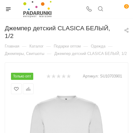
0
Джемпер детский CLASICA БЕЛЫЙ,
1/2
—
—
—
—
Главная
Каталог
Подарки оптом
Одежда
—
Джемперы, Свитшоты
Джемпер детский CLASICA БЕЛЫЙ, 1/2
Артикул:
SU10703901
Только опт