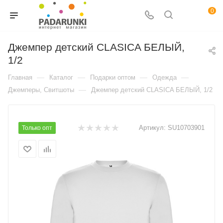
0
Джемпер детский CLASICA БЕЛЫЙ,
1/2
—
—
—
—
Главная
Каталог
Подарки оптом
Одежда
—
Джемперы, Свитшоты
Джемпер детский CLASICA БЕЛЫЙ, 1/2
Артикул:
SU10703901
Только опт