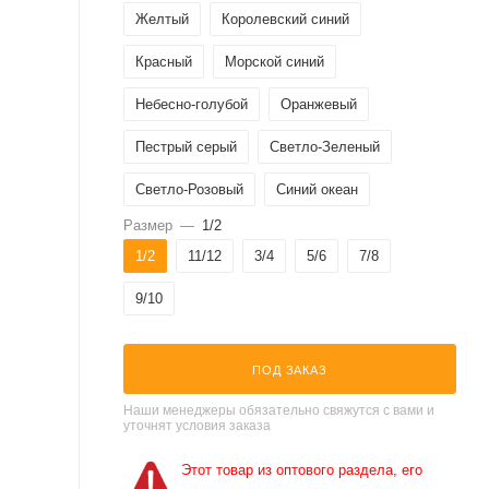
Желтый
Королевский синий
Красный
Морской синий
Небесно-голубой
Оранжевый
Пестрый серый
Светло-Зеленый
Светло-Розовый
Синий океан
Размер
—
1/2
Темно-Розовый
Фиолетовый
Черный
1/2
11/12
3/4
5/6
7/8
Ярко-зеленый
9/10
ПОД ЗАКАЗ
Наши менеджеры обязательно свяжутся с вами и
уточнят условия заказа
Этот товар из оптового раздела, его