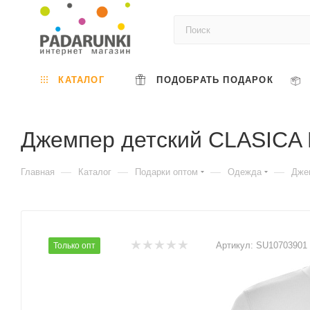
КАТАЛОГ
ПОДОБРАТЬ ПОДАРОК
Джемпер детский CLASICA 
—
—
—
—
Главная
Каталог
Подарки оптом
Одежда
Дже
Артикул:
SU10703901
Только опт