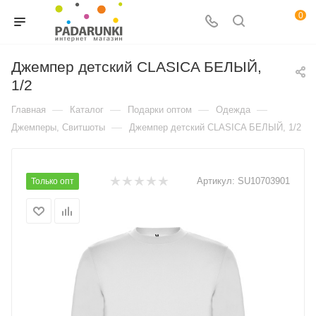
0
Джемпер детский CLASICA БЕЛЫЙ,
1/2
—
—
—
—
Главная
Каталог
Подарки оптом
Одежда
—
Джемперы, Свитшоты
Джемпер детский CLASICA БЕЛЫЙ, 1/2
Артикул:
SU10703901
Только опт