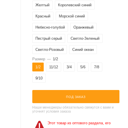
Желтый
Королевский синий
Красный
Морской синий
Небесно-голубой
Оранжевый
Пестрый серый
Светло-Зеленый
Светло-Розовый
Синий океан
Размер
—
1/2
Темно-Розовый
Фиолетовый
Черный
1/2
11/12
3/4
5/6
7/8
Ярко-зеленый
9/10
ПОД ЗАКАЗ
Наши менеджеры обязательно свяжутся с вами и
уточнят условия заказа
Этот товар из оптового раздела, его