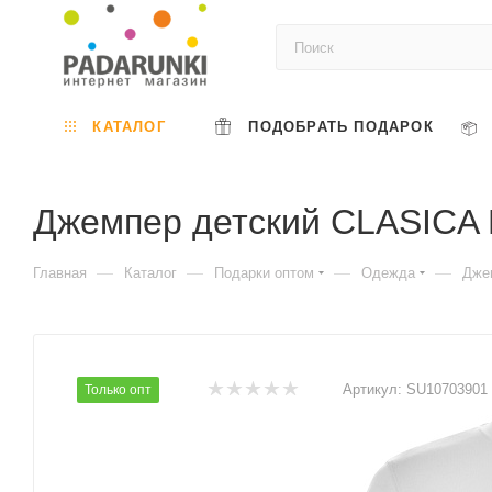
КАТАЛОГ
ПОДОБРАТЬ ПОДАРОК
Джемпер детский CLASICA 
—
—
—
—
Главная
Каталог
Подарки оптом
Одежда
Дже
Артикул:
SU10703901
Только опт