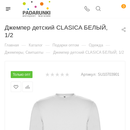
0
Джемпер детский CLASICA БЕЛЫЙ,
1/2
—
—
—
—
Главная
Каталог
Подарки оптом
Одежда
—
Джемперы, Свитшоты
Джемпер детский CLASICA БЕЛЫЙ, 1/2
Артикул:
SU10703901
Только опт