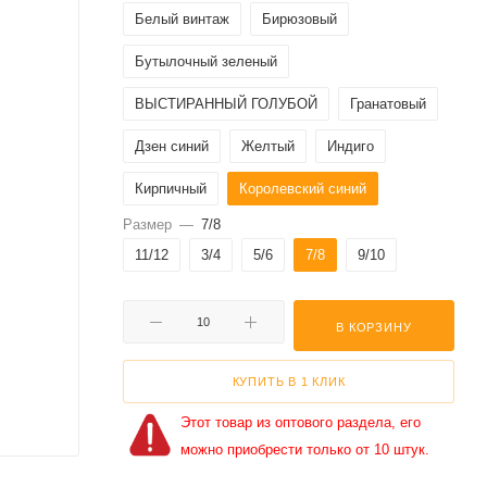
Белый винтаж
Бирюзовый
Бутылочный зеленый
ВЫСТИРАННЫЙ ГОЛУБОЙ
Гранатовый
Дзен синий
Желтый
Индиго
Кирпичный
Королевский синий
Размер
—
7/8
Красный
Лавандовый
11/12
3/4
5/6
7/8
9/10
Морской синий
Небесно-голубой
Опаловый
Оранжевый
В КОРЗИНУ
ПЫЛЬНО-СИНИЙ
Персиковый
КУПИТЬ В 1 КЛИК
Пестрый серый
Ривьера синий
Этот товар из оптового раздела, его
Светло-Зеленый
Светло-Розовый
можно приобрести только от 10 штук.
Темно-Розовый
Темный графит