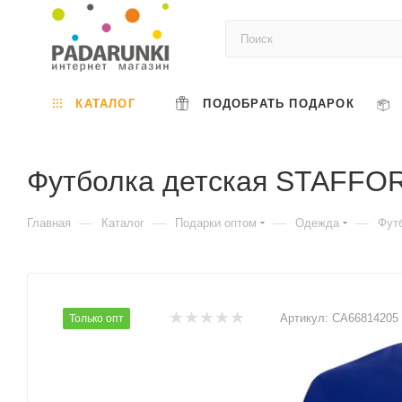
КАТАЛОГ
ПОДОБРАТЬ ПОДАРОК
Футболка детская STAFF
—
—
—
—
Главная
Каталог
Подарки оптом
Одежда
Фут
Артикул:
CA66814205
Только опт