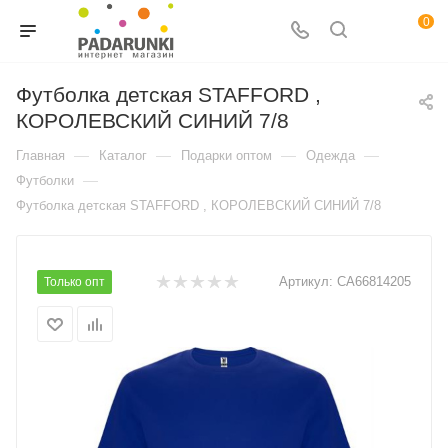
0
Футболка детская STAFFORD ,
КОРОЛЕВСКИЙ СИНИЙ 7/8
—
—
—
—
Главная
Каталог
Подарки оптом
Одежда
—
Футболки
Футболка детская STAFFORD , КОРОЛЕВСКИЙ СИНИЙ 7/8
Артикул:
CA66814205
Только опт