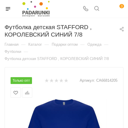
0
Футболка детская STAFFORD ,
КОРОЛЕВСКИЙ СИНИЙ 7/8
—
—
—
—
Главная
Каталог
Подарки оптом
Одежда
—
Футболки
Футболка детская STAFFORD , КОРОЛЕВСКИЙ СИНИЙ 7/8
Артикул:
CA66814205
Только опт