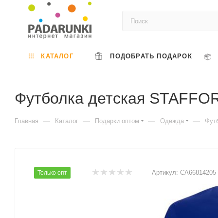
КАТАЛОГ
ПОДОБРАТЬ ПОДАРОК
Футболка детская STAFF
—
—
—
—
Главная
Каталог
Подарки оптом
Одежда
Фут
Артикул:
CA66814205
Только опт