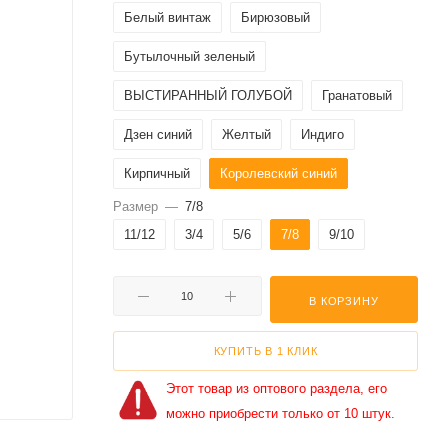
Белый винтаж
Бирюзовый
Бутылочный зеленый
ВЫСТИРАННЫЙ ГОЛУБОЙ
Гранатовый
Дзен синий
Желтый
Индиго
Кирпичный
Королевский синий
Размер
—
7/8
Красный
Лавандовый
11/12
3/4
5/6
7/8
9/10
Морской синий
Небесно-голубой
Опаловый
Оранжевый
В КОРЗИНУ
ПЫЛЬНО-СИНИЙ
Персиковый
КУПИТЬ В 1 КЛИК
Пестрый серый
Ривьера синий
Этот товар из оптового раздела, его
Светло-Зеленый
Светло-Розовый
можно приобрести только от 10 штук.
Темно-Розовый
Темный графит