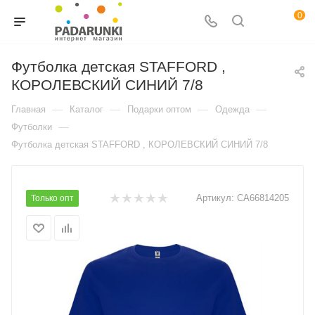
0
Футболка детская STAFFORD ,
КОРОЛЕВСКИЙ СИНИЙ 7/8
—
—
—
—
Главная
Каталог
Подарки оптом
Одежда
—
Футболки
Футболка детская STAFFORD , КОРОЛЕВСКИЙ СИНИЙ 7/8
Артикул:
CA66814205
Только опт