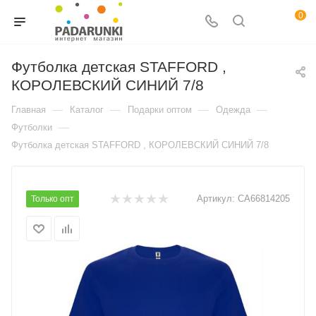
0
Футболка детская STAFFORD ,
КОРОЛЕВСКИЙ СИНИЙ 7/8
—
—
—
—
Главная
Каталог
Подарки оптом
Одежда
—
Футболки
Футболка детская STAFFORD , КОРОЛЕВСКИЙ СИНИЙ 7/8
Артикул:
CA66814205
Только опт