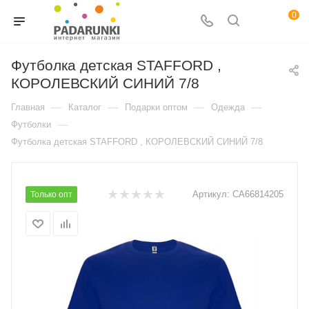
0
Футболка детская STAFFORD ,
КОРОЛЕВСКИЙ СИНИЙ 7/8
—
—
—
—
Главная
Каталог
Подарки оптом
Одежда
—
Футболки
Футболка детская STAFFORD , КОРОЛЕВСКИЙ СИНИЙ 7/8
Артикул:
CA66814205
Только опт