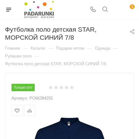
0
Футболка поло детская STAR,
МОРСКОЙ СИНИЙ 7/8
—
—
—
—
Главная
Каталог
Подарки оптом
Одежда
—
Рубашки поло
Футболка поло детская STAR, МОРСКОЙ СИНИЙ 7/8
Только опт
Артикул:
PO66384255