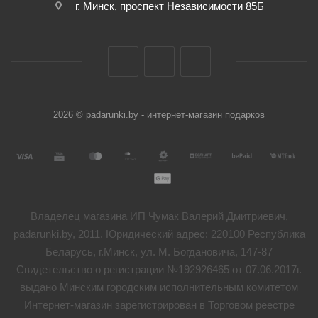
г. Минск, проспект Независимости 85Б
2026 © padarunki.by - интернет-магазин подарков
Владелец магазина ИП Чумак Валерий Дмитриевич,
padarunki.by, 2011. Юридический адрес: 220100 Республика
Беларусь, г.Минск, ул. М. Богдановича, 147-87
Свидетельство о регистрации №192926465 от 07.06.2017г.
выдано Минским городским исполнительным комитетом
Интернет-магазин зарегистрирован в Торговом реестре