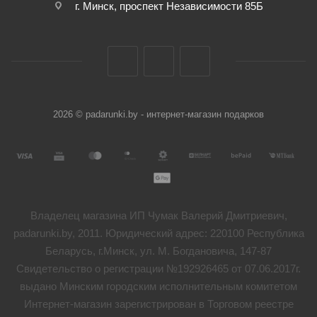
г. Минск, проспект Независимости 85Б
2026 © padarunki.by - интернет-магазин подарков
Владелец магазина ИП Чумак Валерий Дмитриевич,
padarunki.by, 2011. Юридический адрес: 220100 Республика
Беларусь, г.Минск, ул. М. Богдановича, 147-87
Свидетельство о регистрации №192926465 от 07.06.2017г.
выдано Минским городским исполнительным комитетом
Интернет-магазин зарегистрирован в Торговом реестре