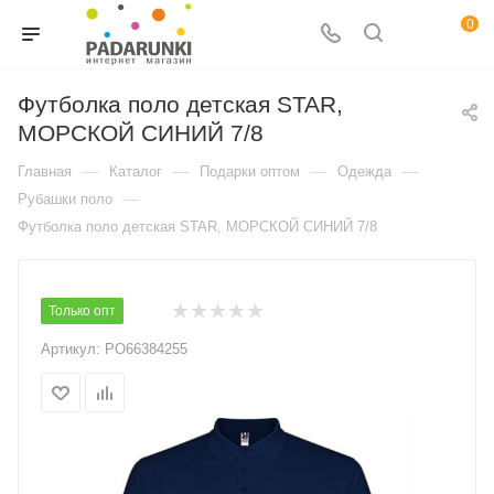
0
Футболка поло детская STAR,
МОРСКОЙ СИНИЙ 7/8
—
—
—
—
Главная
Каталог
Подарки оптом
Одежда
—
Рубашки поло
Футболка поло детская STAR, МОРСКОЙ СИНИЙ 7/8
Только опт
Артикул:
PO66384255