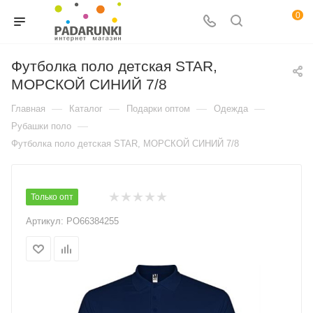
0
Футболка поло детская STAR,
МОРСКОЙ СИНИЙ 7/8
—
—
—
—
Главная
Каталог
Подарки оптом
Одежда
—
Рубашки поло
Футболка поло детская STAR, МОРСКОЙ СИНИЙ 7/8
Только опт
Артикул:
PO66384255