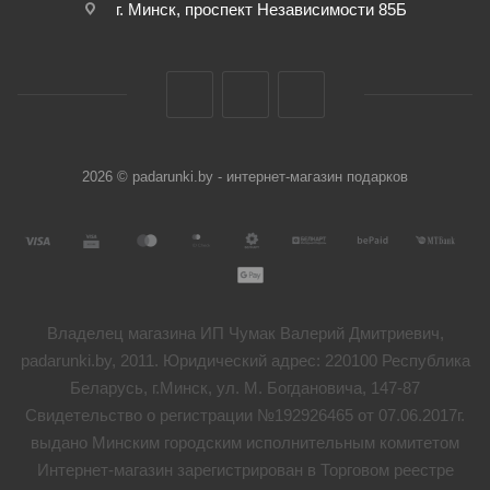
г. Минск, проспект Независимости 85Б
2026 © padarunki.by - интернет-магазин подарков
Владелец магазина ИП Чумак Валерий Дмитриевич,
padarunki.by, 2011. Юридический адрес: 220100 Республика
Беларусь, г.Минск, ул. М. Богдановича, 147-87
Свидетельство о регистрации №192926465 от 07.06.2017г.
выдано Минским городским исполнительным комитетом
Интернет-магазин зарегистрирован в Торговом реестре