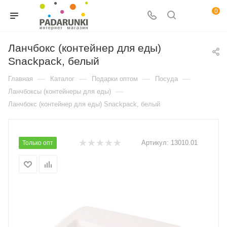
0
Ланчбокс (контейнер для еды)
Snackpack, белый
—
—
—
—
Главная
Каталог
Подарки оптом
Посуда
—
Ланчбоксы (контейнеры для еды)
Ланчбокс (контейнер для еды) Snackpack, белый
Артикул:
13010.01
Только опт