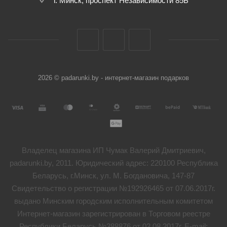
г. Минск, проспект Независимости 85Б
2026 © padarunki.by - интернет-магазин подарков
Владелец магазина ИП Чумак Валерий Дмитриевич,
padarunki.by, 2011. Юридический адрес: 220100 Республика
Беларусь, г.Минск, ул. М. Богдановича, 147-87
Свидетельство о регистрации №192926465 от 07.06.2017г.
выдано Минским городским исполнительным комитетом
Интернет-магазин зарегистрирован в Торговом реестре
Республики Беларусь №388876 от 02.08.2017г. E-mail: