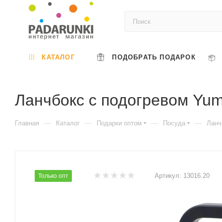
КАТАЛОГ
ПОДОБРАТЬ ПОДАРОК
Ланчбокс с подогревом Yu
—
—
—
—
Главная
Каталог
Подарки оптом
Посуда
Ланч
Артикул:
13016.20
Только опт