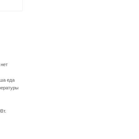
 нет
аша еда
мпературы
Вт.