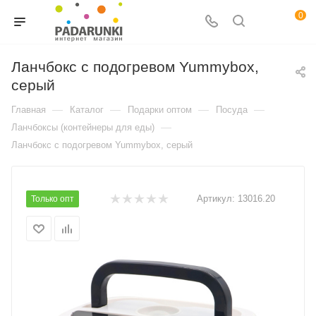
0
Ланчбокс с подогревом Yummybox,
серый
—
—
—
—
Главная
Каталог
Подарки оптом
Посуда
—
Ланчбоксы (контейнеры для еды)
Ланчбокс с подогревом Yummybox, серый
Артикул:
13016.20
Только опт