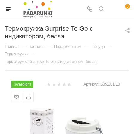
0
Термокружка Surprise To Go с
индикатором, белая
—
—
—
—
Главная
Каталог
Подарки оптом
Посуда
—
Термокружки
Термокружка Surprise To Go с индикатором, белая
Артикул:
5052.01.10
Только опт