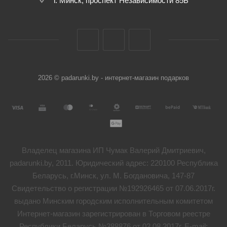
г. Минск, проспект Независимости 85Б
2026 © padarunki.by - интернет-магазин подарков
Владелец магазина ИП Чумак Валерий Дмитриевич,
padarunki.by, 2011. Юридический адрес: 220100 Республика
Беларусь, г.Минск, ул. М. Богдановича, 147-87
Свидетельство о регистрации №192926465 от 07.06.2017г.
выдано Минским городским исполнительным комитетом
Интернет-магазин зарегистрирован в Торговом реестре
Республики Беларусь №388876 от 02.08.2017г. E-mail: