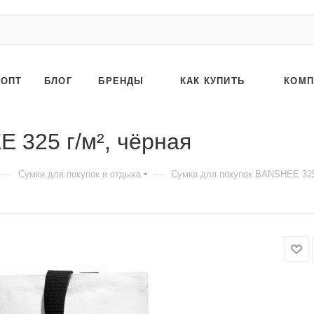
ОПТ
БЛОГ
БРЕНДЫ
КАК КУПИТЬ
КОМП
 325 г/м², чёрная
—
—
Сумки для покупок и отдыха
Сумка для покупок BANSHEE 325 