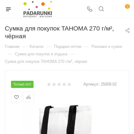
0
Сумка для покупок TAHOMA 270 г/м²,
чёрная
—
—
—
Главная
Каталог
Подарки оптом
Рюкзаки и сумки
—
—
Сумки для покупок и отдыха
Сумка для покупок TAHOMA 270 г/м², чёрная
Артикул:
25009.02
Только опт