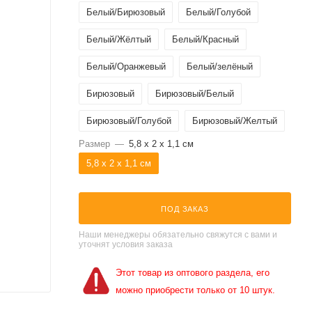
Белый/Бирюзовый
Белый/Голубой
Белый/Жёлтый
Белый/Красный
Белый/Оранжевый
Белый/зелёный
Бирюзовый
Бирюзовый/Белый
Бирюзовый/Голубой
Бирюзовый/Желтый
Размер
—
5,8 x 2 x 1,1 см
Бирюзовый/Зеленый
5,8 x 2 x 1,1 см
Бирюзовый/Красный
Бирюзовый/Оранжевый
ПОД ЗАКАЗ
Бирюзовый/Синий
Бирюзовый/Черный
Наши менеджеры обязательно свяжутся с вами и
уточнят условия заказа
Голубой
Голубой/Белый
Этот товар из оптового раздела, его
Голубой/Бирюзовый
Голубой/Желтый
можно приобрести только от 10 штук.
Голубой/Зеленый
Голубой/Красный