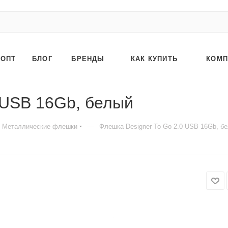
ОПТ
БЛОГ
БРЕНДЫ
КАК КУПИТЬ
КОМП
 USB 16Gb, белый
—
Металлические флешки
Флешка Designer To Go 2.0 USB 16Gb, б