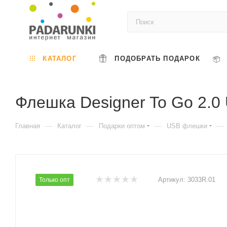
КАТАЛОГ
ПОДОБРАТЬ ПОДАРОК
Флешка Designer To Go 2.0
—
—
—
—
Главная
Каталог
Подарки оптом
USB флешки
Артикул:
3033R.01
Только опт