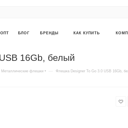
ОПТ
БЛОГ
БРЕНДЫ
КАК КУПИТЬ
КОМП
 USB 16Gb, белый
—
Металлические флешки
Флешка Designer To Go 3.0 USB 16Gb, б