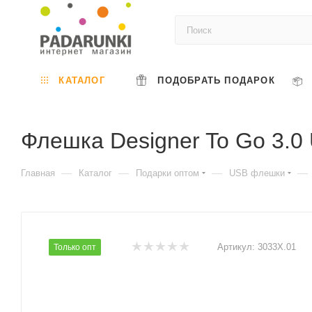
КАТАЛОГ
ПОДОБРАТЬ ПОДАРОК
Флешка Designer To Go 3.0
—
—
—
—
Главная
Каталог
Подарки оптом
USB флешки
Артикул:
3033X.01
Только опт