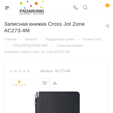
0
Записная книжка Cross Jot Zone
AC273-4M
—
—
—
Главная
Каталог
Подарочные ручки
Ручки Cross
—
—
—
СПЕЦПРЕДЛОЖЕНИЕ
Записные книжки
Записная книжка Cross Jot Zone AC273-4M
Артикул:
AC273-4M