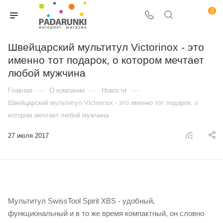
0
Швейцарский мультитул Victorinox - это
именно тот подарок, о котором мечтает
любой мужчина
—
—
—
Главная
О компании
Новости
Швейцарский мультитул Victorinox - это именно тот подарок, о
котором мечтает любой мужчина
27 июля 2017
Мультитул SwissTool Spirit XBS - удобный,
функциональный и в то же время компактный, он словно