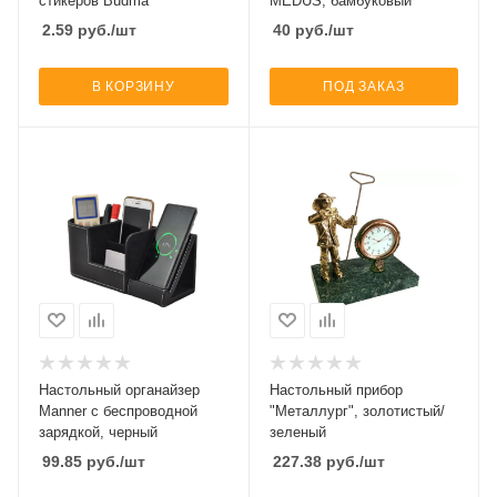
стикеров Budma
MEDUS, бамбуковый
2.59
руб.
/шт
40
руб.
/шт
В КОРЗИНУ
ПОД ЗАКАЗ
Настольный органайзер
Настольный прибор
Manner c беспроводной
"Металлург", золотистый/
зарядкой, черный
зеленый
99.85
руб.
/шт
227.38
руб.
/шт