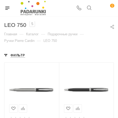
0
LEO 750
5
—
—
—
Главная
Каталог
Подарочные ручки
—
Ручки Pierre Cardin
LEO 750
ФИЛЬТР