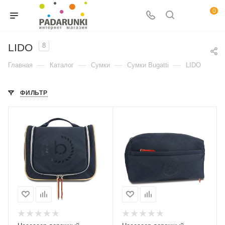
0
LIDO
8
—
—
—
—
Главная
Каталог
Сумки
Сумки Bugatti
LIDO
ФИЛЬТР