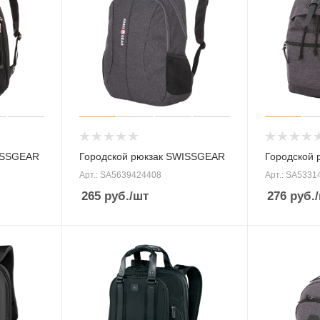
WISSGEAR
Городской рюкзак SWISSGEAR
Городской
Арт.: SA5639424408
Арт.: SA5331
265
руб.
/шт
276
руб.