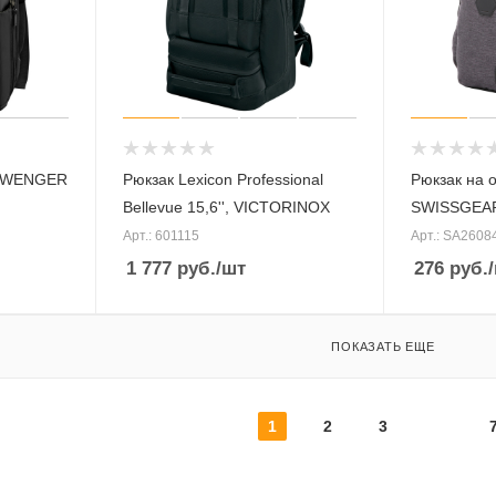
d WENGER
Рюкзак Lexicon Professional
Рюкзак на 
Bellevue 15,6'', VICTORINOX
SWISSGEA
Арт.: 601115
Арт.: SA2608
1 777
руб.
/шт
276
руб.
ПОКАЗАТЬ ЕЩЕ
1
2
3