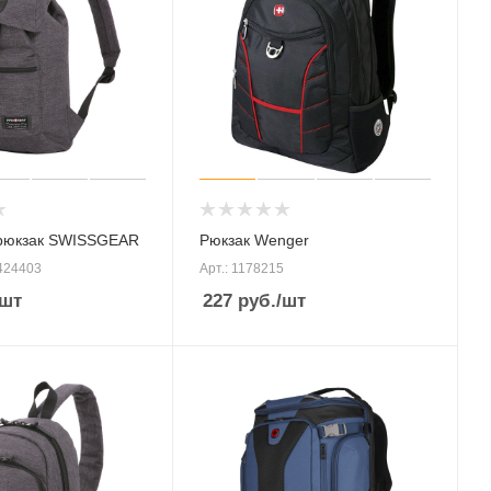
 рюкзак SWISSGEAR
Рюкзак Wenger
424403
Арт.: 1178215
/шт
227
руб.
/шт