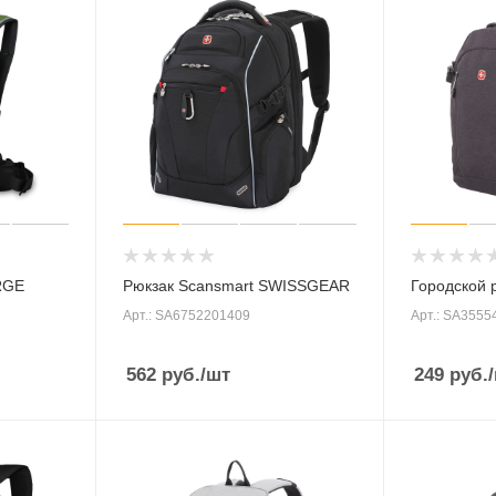
RGE
Рюкзак Scansmart SWISSGEAR
Городской
Арт.: SA6752201409
Арт.: SA3555
562
руб.
/шт
249
руб.