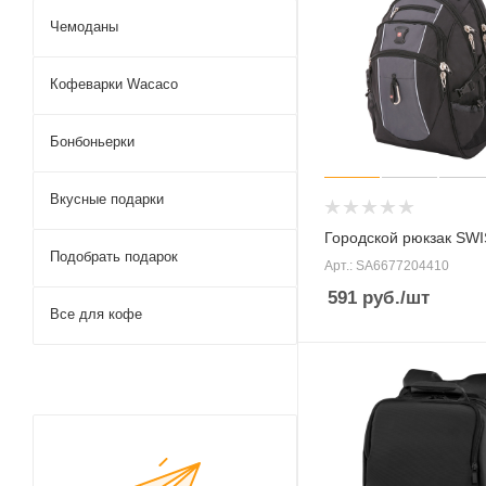
Чемоданы
Кофеварки Wacaco
Бонбоньерки
Вкусные подарки
Городской рюкзак S
Подобрать подарок
Арт.: SA6677204410
591
руб.
/шт
Все для кофе