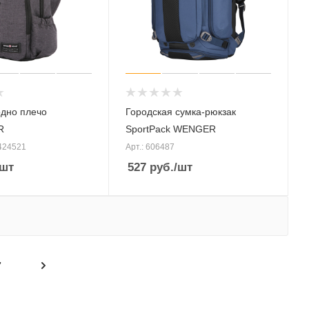
одно плечо
Городская сумка-рюкзак
R
SportPack WENGER
424521
Арт.: 606487
/шт
527
руб.
/шт
7