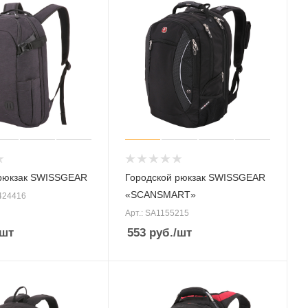
 рюкзак SWISSGEAR
Городской рюкзак SWISSGEAR
«SCANSMART»
424416
Арт.: SA1155215
/шт
553
руб.
/шт