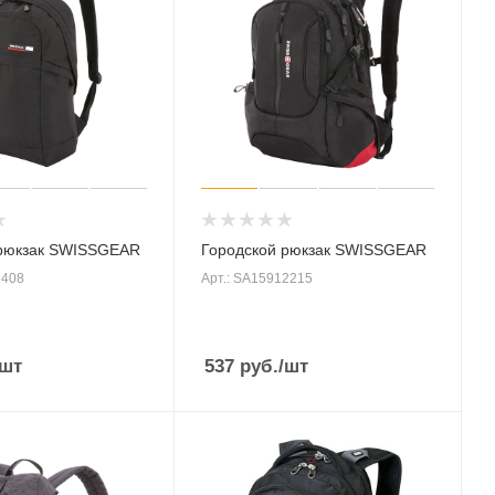
 рюкзак SWISSGEAR
Городской рюкзак SWISSGEAR
2408
Арт.: SA15912215
/шт
537
руб.
/шт