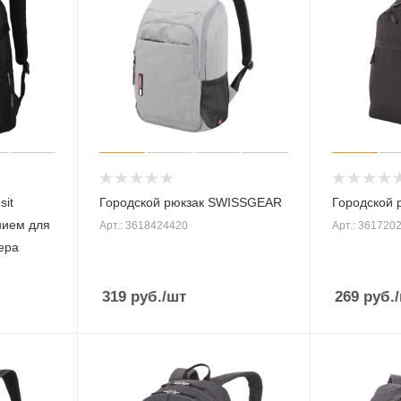
sit
Городской рюкзак SWISSGEAR
Городской
нием для
Арт.: 3618424420
Арт.: 361720
ера
319
руб.
/шт
269
руб.