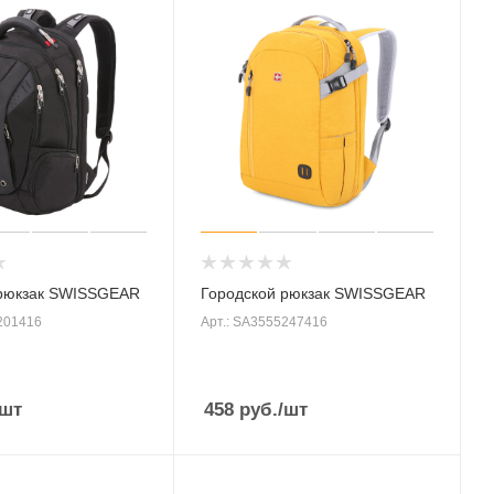
 рюкзак SWISSGEAR
Городской рюкзак SWISSGEAR
201416
Арт.: SA3555247416
/шт
458
руб.
/шт