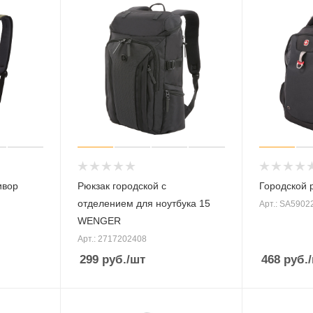
ивор
Рюкзак городской с
Городской
отделением для ноутбука 15
Арт.: SA5902
WENGER
Арт.: 2717202408
299
руб.
/шт
468
руб.