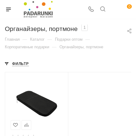
0
Органайзеры, портмоне
1
—
—
—
Главная
Каталог
Подарки оптом
—
Корпоративные подарки
Органайзеры, портмоне
ФИЛЬТР