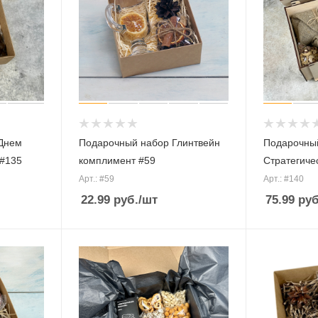
Днем
Подарочный набор Глинтвейн
Подарочны
 #135
комплимент #59
Стратегиче
Арт.: #59
Арт.: #140
22.99
руб.
/шт
75.99
руб