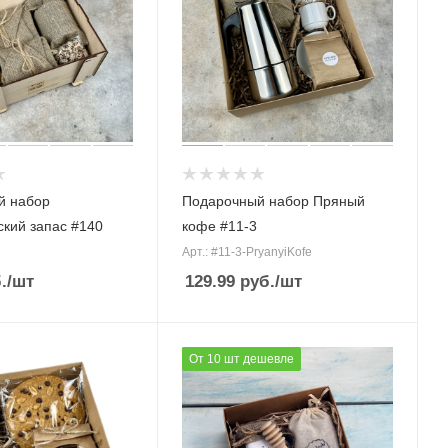
й набор
Подарочный набор Пряный
ский запас #140
кофе #11-3
Арт.: #11-3-PryanyiKofe
.
/шт
129.99
руб.
/шт
От 10 шт дешевле