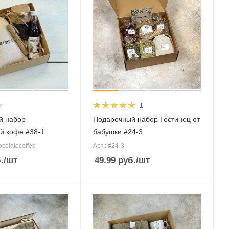
1
й набор
Подарочный набор Гостинец от
й кофе #38-1
бабушки #24-3
ocolatecoffee
Арт.: #24-3
.
/шт
49.99
руб.
/шт