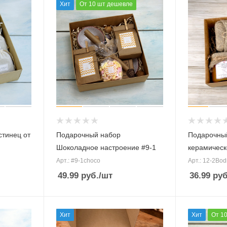
Хит
От 10 шт дешевле
стинец от
Подарочный набор
Подарочный
Шоколадное настроение #9-1
керамическ
Арт.: #9-1choco
Арт.: 12-2Bodr
49.99
руб.
/шт
36.99
руб
Хит
Хит
От 1