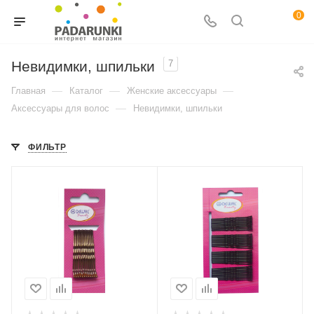
0
Невидимки, шпильки
7
—
—
—
Главная
Каталог
Женские аксессуары
—
Аксессуары для волос
Невидимки, шпильки
ФИЛЬТР