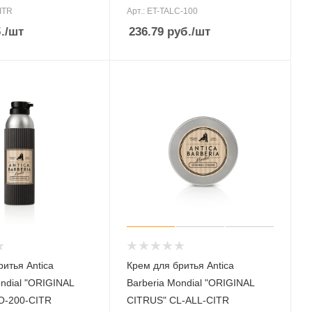
ITR
Арт.: ET-TALC-100
.
/шт
236.79
руб.
/шт
итья Antica
Крем для бритья Antica
ondial "ORIGINAL
Barberia Mondial "ORIGINAL
O-200-CITR
CITRUS" CL-ALL-CITR