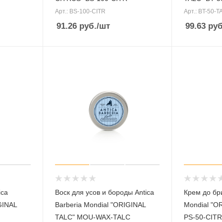
Арт.: BS-100-CITR
Арт.: BT-50-T
91.26
руб.
/шт
99.63
руб
ica
Воск для усов и бороды Antica
Крем до бри
GINAL
Barberia Mondial "ORIGINAL
Mondial "O
TALC" MOU-WAX-TALC
PS-50-CITR