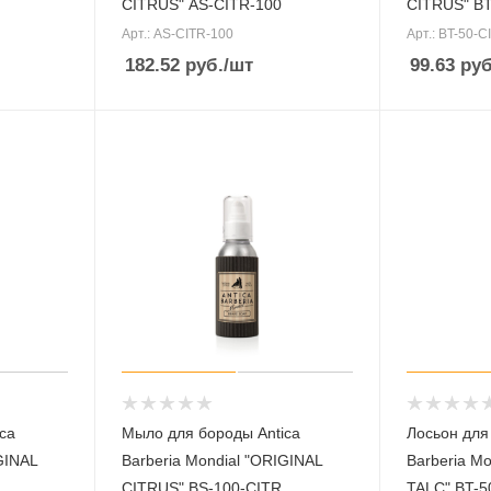
CITRUS" AS-CITR-100
CITRUS" BT
Арт.: AS-CITR-100
Арт.: BT-50-C
182.52
руб.
/шт
99.63
руб
ca
Мыло для бороды Antica
Лосьон для
GINAL
Barberia Mondial "ORIGINAL
Barberia M
CITRUS" BS-100-CITR
TALC" BT-5