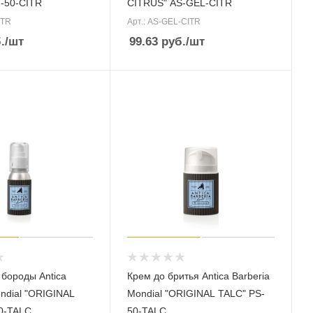
-50-CITR
CITRUS" AS-GEL-CITR
ITR
Арт.: AS-GEL-CITR
.
/шт
99.63
руб.
/шт
 бороды Antica
Крем до бритья Antica Barberia
ondial "ORIGINAL
Mondial "ORIGINAL TALC" PS-
0-TALC
50-TALC