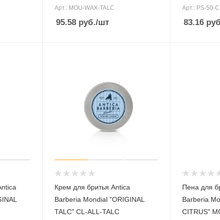
Арт.: MOU-WAX-TALC
Арт.: PS-50-C
95.58
руб.
/шт
83.16
руб
ntica
Крем для бритья Antica
Пена для бр
GINAL
Barberia Mondial "ORIGINAL
Barberia M
TALC" CL-ALL-TALC
CITRUS" M