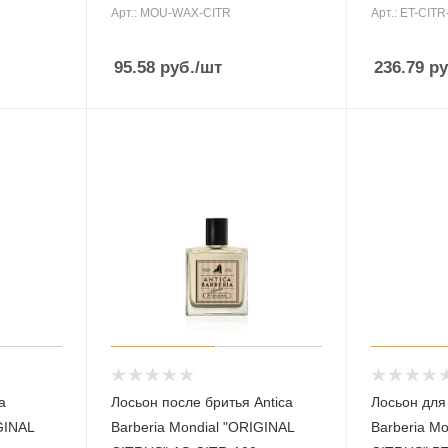
Арт.: MOU-WAX-CITR
Арт.: ET-CITR
95.58
руб.
/шт
236.79
ру
a
Лосьон после бритья Antica
Лосьон для
GINAL
Barberia Mondial "ORIGINAL
Barberia M