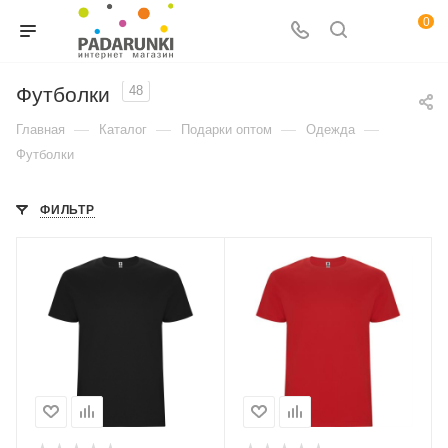
0
Футболки
48
—
—
—
—
Главная
Каталог
Подарки оптом
Одежда
Футболки
ФИЛЬТР