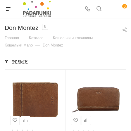
0
Don Montez
8
—
—
—
Главная
Каталог
Кошельки и ключницы
—
Кошельки Mano
Don Montez
ФИЛЬТР