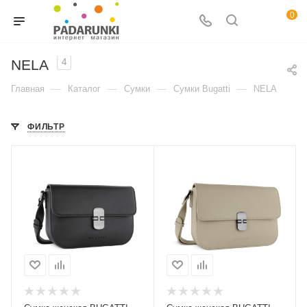
0
NELA
4
—
—
—
—
Главная
Каталог
Сумки
Сумки Bugatti
NELA
ФИЛЬТР