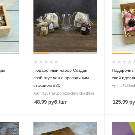
ары
Подарочный набор Создай
Подарочный
свой вкус чая с прозрачным
свой идеал
стаканом #20
Арт.: #54Idea
Арт.: #20Travusprozrachnoichashkoi
48.99
руб.
/шт
125.99
ру