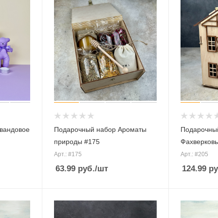
вандовое
Подарочный набор Ароматы
Подарочны
природы #175
Фахверковы
Арт.: #175
Арт.: #205
63.99
руб.
/шт
124.99
ру