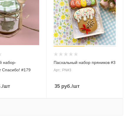
й набор-
Пасхальный набор пряников #3
 Спасибо! #179
Арт.: PN#3
.
/шт
35
руб.
/шт