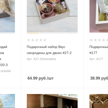
здай
Подарочный набор Вкус
Подарочный
ком
смородины для двоих #27-2
#177
м
Арт.: #27-2Smorodina
Арт.: #177
#20-3
+chashki
64.99
руб.
/шт
38.99
руб