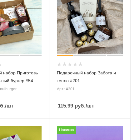
 набор Приготовь
Подарочный набор Забота и
ьный бургер #54
тепло #201
lnuiburger
Арт.: #201
б.
/шт
115.99
руб.
/шт
Новинка