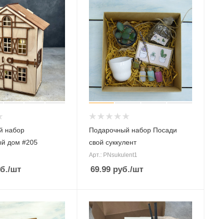
й набор
Подарочный набор Посади
й дом #205
свой суккулент
Арт.: PNsukulent1
б.
/шт
69.99
руб.
/шт