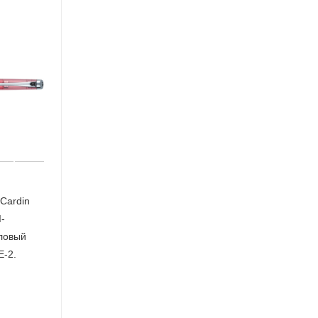
 Cardin
-
ловый
Е-2.