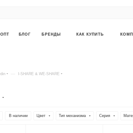
ОПТ
БЛОГ
БРЕНДЫ
КАК КУПИТЬ
КОМП
—
din
I-SHARE & WE-SHARE
)
В наличии
Цвет
Тип механизма
Серия
Мате