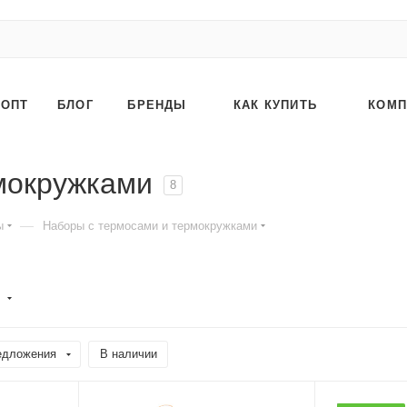
ОПТ
БЛОГ
БРЕНДЫ
КАК КУПИТЬ
КОМП
мокружками
8
—
ы
Наборы с термосами и термокружками
)
едложения
В наличии