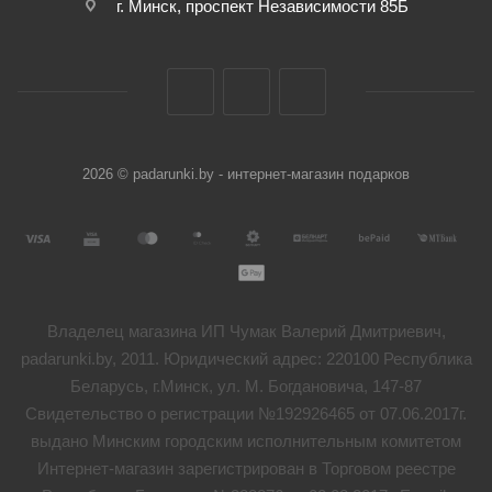
г. Минск, проспект Независимости 85Б
2026 © padarunki.by - интернет-магазин подарков
Владелец магазина ИП Чумак Валерий Дмитриевич,
padarunki.by, 2011. Юридический адрес: 220100 Республика
Беларусь, г.Минск, ул. М. Богдановича, 147-87
Свидетельство о регистрации №192926465 от 07.06.2017г.
выдано Минским городским исполнительным комитетом
Интернет-магазин зарегистрирован в Торговом реестре