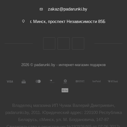
zakaz@padarunki.by
г. Минск, проспект Независимости 85Б
2026 © padarunki.by - интернет-магазин подарков
Владелец магазина ИП Чумак Валерий Дмитриевич,
padarunki.by, 2011. Юридический адрес: 220100 Республика
Беларусь, г.Минск, ул. М. Богдановича, 147-87
Свидетельство о регистрации №192926465 от 07.06.2017г.