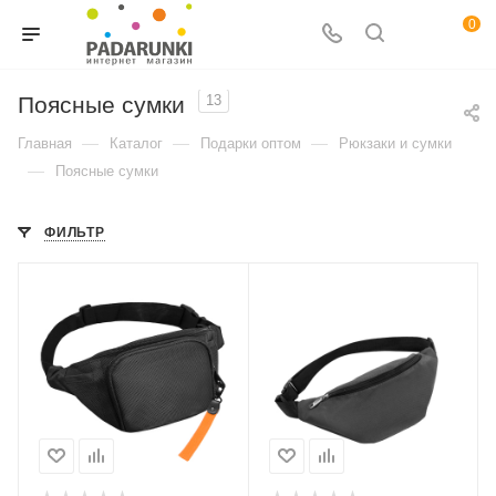
0
Поясные сумки
13
—
—
—
Главная
Каталог
Подарки оптом
Рюкзаки и сумки
—
Поясные сумки
ФИЛЬТР